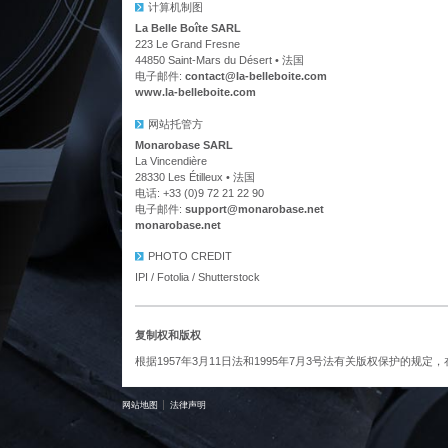
计算机制图
La Belle Boîte SARL
223 Le Grand Fresne
44850 Saint-Mars du Désert • 法国
电子邮件:
contact@la-belleboite.com
www.la-belleboite.com
网站托管方
Monarobase SARL
La Vincendière
28330 Les Étilleux • 法国
电话: +33 (0)9 72 21 22 90
电子邮件:
support@monarobase.net
monarobase.net
PHOTO CREDIT
IPI / Fotolia / Shutterstock
复制权和版权
根据1957年3月11日法和1995年7月3号法有关版权保护的规定
网站地图
法律声明