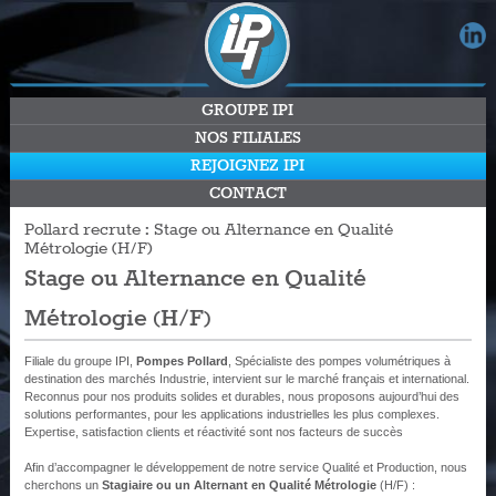
GROUPE IPI
NOS FILIALES
REJOIGNEZ IPI
CONTACT
Pollard recrute : Stage ou Alternance en Qualité
Métrologie (H/F)
Stage ou Alternance en Qualité
Métrologie (H/F)
Filiale du groupe IPI,
Pompes Pollard
, Spécialiste des pompes volumétriques à
destination des marchés Industrie, intervient sur le marché français et international.
Reconnus pour nos produits solides et durables, nous proposons aujourd’hui des
solutions performantes, pour les applications industrielles les plus complexes.
Expertise, satisfaction clients et réactivité sont nos facteurs de succès
Afin d’accompagner le développement de notre service Qualité et Production, nous
cherchons un
Stagiaire ou un Alternant en Qualité Métrologie
(H/F) :