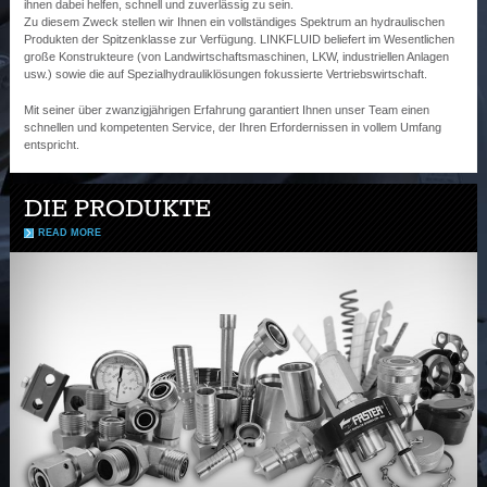
ihnen dabei helfen, schnell und zuverlässig zu sein.
Zu diesem Zweck stellen wir Ihnen ein vollständiges Spektrum an hydraulischen
Produkten der Spitzenklasse zur Verfügung. LINKFLUID beliefert im Wesentlichen
große Konstrukteure (von Landwirtschaftsmaschinen, LKW, industriellen Anlagen
usw.) sowie die auf Spezialhydrauliklösungen fokussierte Vertriebswirtschaft.
Mit seiner über zwanzigjährigen Erfahrung garantiert Ihnen unser Team einen
schnellen und kompetenten Service, der Ihren Erfordernissen in vollem Umfang
entspricht.
DIE PRODUKTE
READ MORE